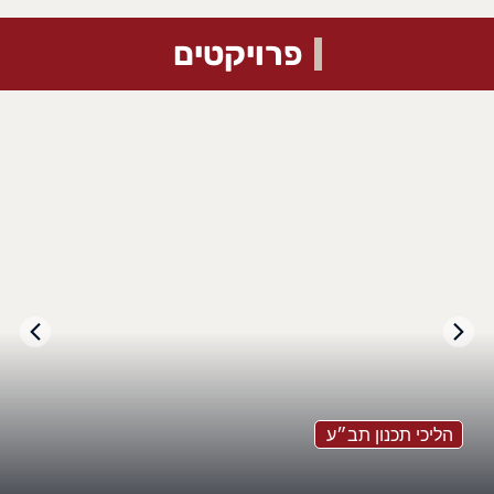
פרויקטים
הליכי תכנון תב״ע