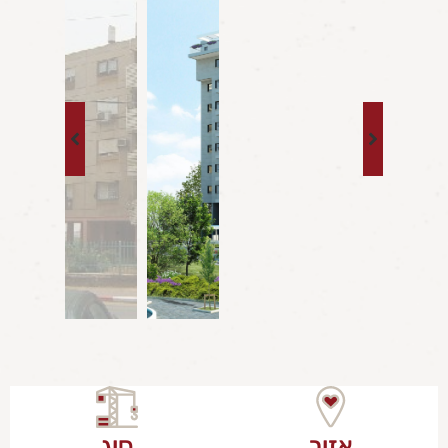
אזור
סוג