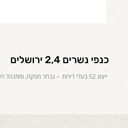
כנפי נשרים 2,4 ירושלים
ייצוג 52 בעלי דירות – נבחר מפקח, ומתנהל הליך של בחירת יזם במסגרת "מעין מכרז", בימים אלה