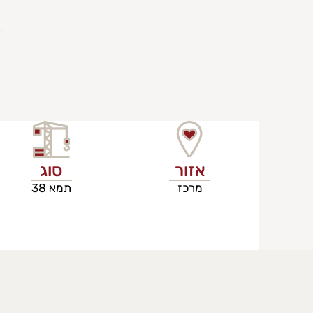
אזור
סוג
מרכז
תמא 38