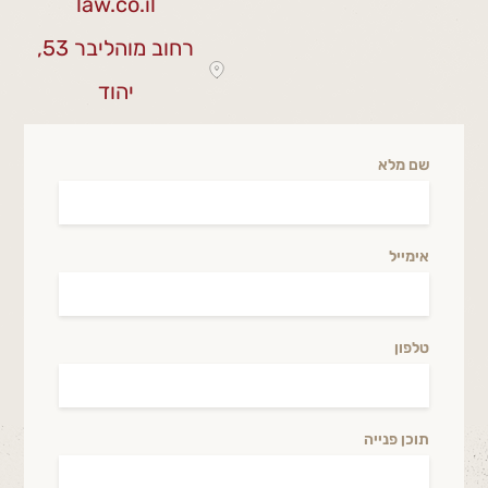
law.co.il
רחוב מוהליבר 53,
יהוד
שם מלא
אימייל
טלפון
תוכן פנייה